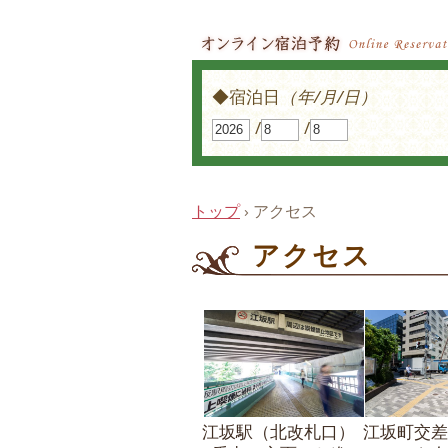
オンライン宿泊予約
◆宿泊日
（年/月/日）
/
/
トップ
›
アクセス
アクセス
江坂駅（北改札口）
江坂町交差