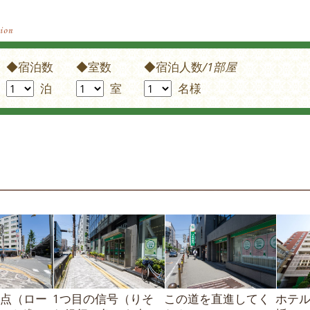
◆宿泊数
◆室数
◆宿泊人数
/1部屋
泊
室
名様
点（ロー
1つ目の信号（りそ
この道を直進してく
ホテ