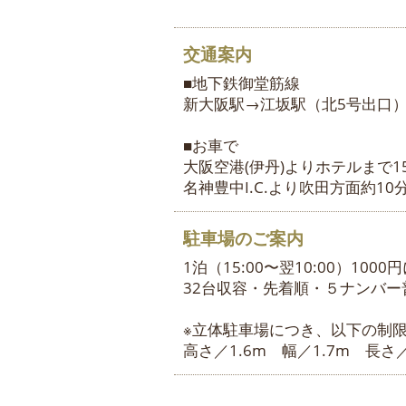
交通案内
■地下鉄御堂筋線
新大阪駅→江坂駅（北5号出口）
■お車で
大阪空港(伊丹)よりホテルまで1
名神豊中I.C.より吹田方面約1
駐車場のご案内
1泊（15:00〜翌10:00）10
32台収容・先着順・５ナンバー
※立体駐車場につき、以下の制
高さ／1.6m 幅／1.7m 長さ／